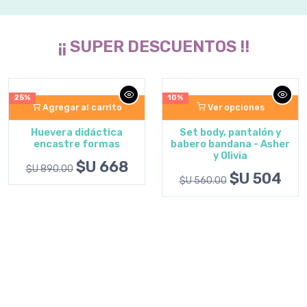
¡¡ SUPER DESCUENTOS !!
25%
10%
Agregar al carrito
Ver opciones
Huevera didáctica
Set body, pantalón y
encastre formas
babero bandana - Asher
y Olivia
$U 668
$U 890.00
$U 504
$U 560.00