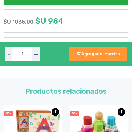
$U 984
$U 1035.00
-
+
Agregar al carrito
Productos relacionados
5%
5%