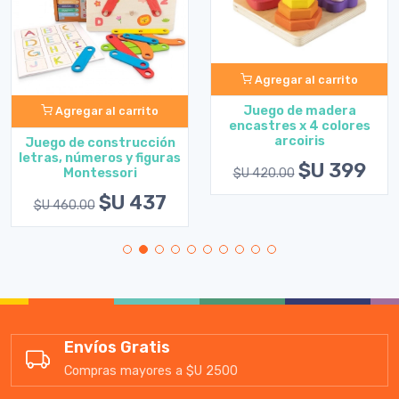
Agregar al carrito
Juego de madera
Agregar al carrito
encastres x 4 colores
arcoiris
Juego de construcción
letras, números y figuras
$U 399
Montessori
$U 420.00
$U 437
$U 460.00
Envíos Gratis
Compras mayores a $U 2500