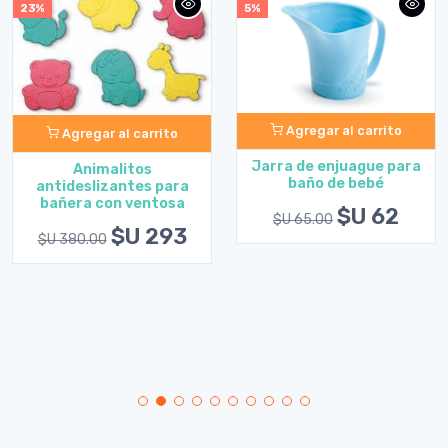
23%
5%
Agregar al carrito
Agregar al carrito
Jarra de enjuague para
Animalitos
baño de bebé
antideslizantes para
bañera con ventosa
$U 62
$U 65.00
$U 293
$U 380.00