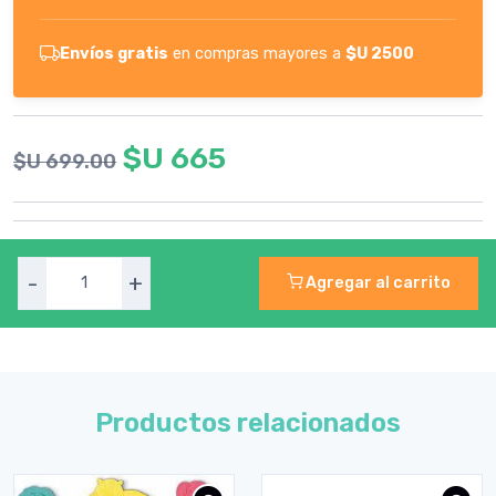
Envíos gratis
en compras mayores a
$U 2500
$U 665
$U 699.00
-
+
Agregar al carrito
Productos relacionados