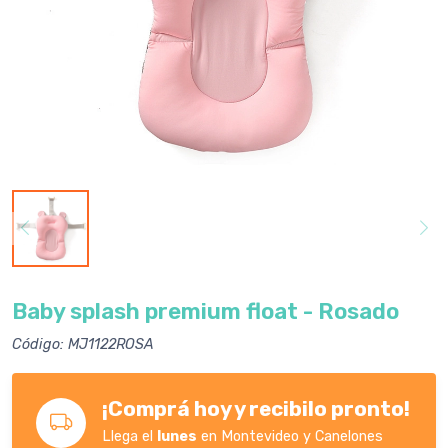
Baby splash premium float - Rosado
Código: MJ1122ROSA
¡Comprá hoy y recibilo pronto!
Llega el
lunes
en Montevideo y Canelones