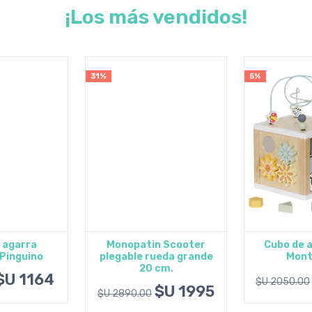
¡Los más vendidos!
5%
5%
n Scooter
Cubo de actividades
Didáctico 
eda grande
Montessori
con a
pciones
Agregar al carrito
Agregar
cm.
$U 1948
$U 2050.00
$U 1570.00
$U 1995