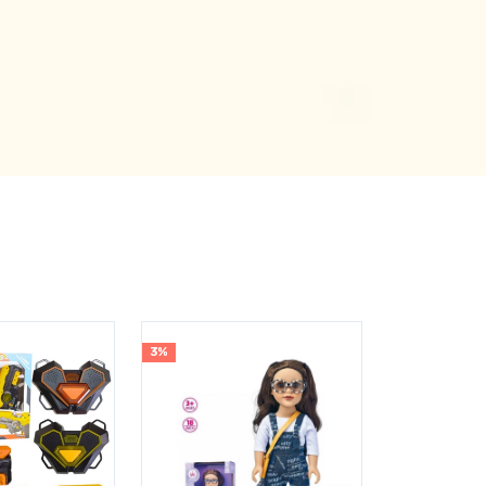
5%
3%