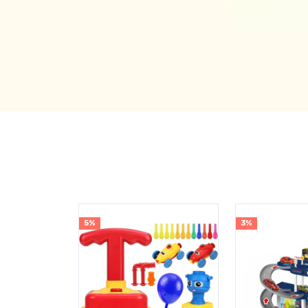
3%
5%