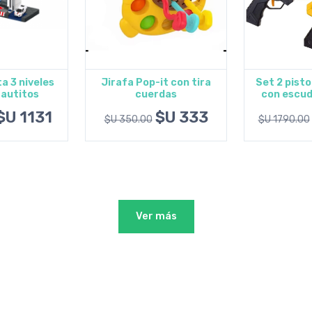
it con tira
Set 2 pistolas laser tag
Muñeca 4
rdas
con escudos objetivo
lentes 
al carrito
Agregar al carrito
Agregar
$U 333
$U 1737
$U 1790.00
$U 1710.00
Ver más