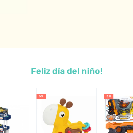
Feliz día del niño!
3%
3%