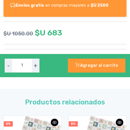
Envíos gratis
en compras mayores a
$U 2500
$U 683
$U 1050.00
-
+
Agregar al carrito
Productos relacionados
5%
5%