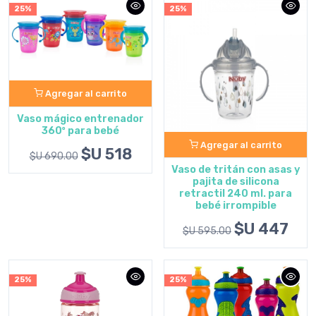
25%
25%
Agregar al carrito
Vaso mágico entrenador
360º para bebé
Agregar al carrito
$U 518
$U 690.00
Vaso de tritán con asas y
pajita de silicona
retractil 240 ml. para
bebé irrompible
$U 447
$U 595.00
25%
25%