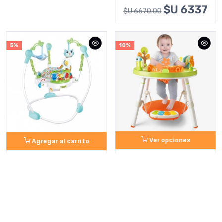
$U 6337
$U 6670.00
5%
10%
Ver opciones
Agregar al carrito
Centro de actividades /
Jumper de piso
mesa 3 en 1
mutlifunción para saltar
el bebé
$U 6210
$U 6900.00
$U 4741
$U 4990.00