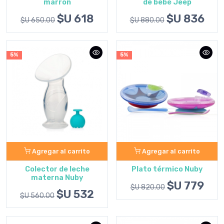
marrón
de bebé Jeep
$U 618
$U 836
$U 650.00
$U 880.00
5%
5%
Agregar al carrito
Agregar al carrito
Colector de leche
Plato térmico Nuby
materna Nuby
$U 779
$U 820.00
$U 532
$U 560.00