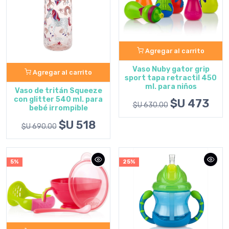
Agregar al carrito
Vaso Nuby gator grip
Agregar al carrito
sport tapa retractil 450
ml. para niños
Vaso de tritán Squeeze
con glitter 540 ml. para
$U 473
$U 630.00
bebé irrompible
$U 518
$U 690.00
5%
25%