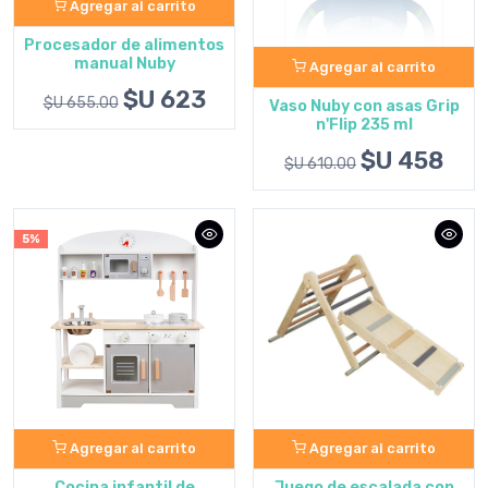
Agregar al carrito
Procesador de alimentos
manual Nuby
Agregar al carrito
$U 623
$U 655.00
Vaso Nuby con asas Grip
n'Flip 235 ml
$U 458
$U 610.00
5%
Agregar al carrito
Agregar al carrito
Cocina infantil de
Juego de escalada con