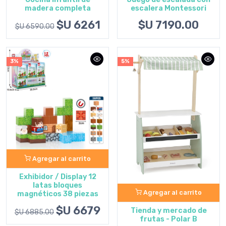
madera completa
escalera Montessori
$U 6261
$U 7190.00
$U 6590.00
3%
5%
Agregar al carrito
Exhibidor / Display 12
latas bloques
Agregar al carrito
magnéticos 38 piezas
$U 6679
Tienda y mercado de
$U 6885.00
frutas - Polar B