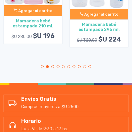
Agregar al carrito
Agregar al carrito
Mamadera bebé
Mamadera bebé
estampada 210 ml.
estampada 295 ml.
$U 196
$U 280.00
$U 224
$U 320.00
Envíos Gratis
Compras mayores a $U 2500
Horario
Lu. a Vi. de 9:30 a 17 hs.