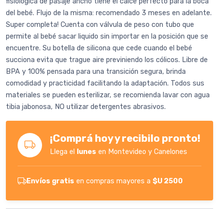
fisiológica de pasaje ancho tiene el calce perfecto para la boca
del bebé. Flujo de la misma: recomendado 3 meses en adelante.
Super completa! Cuenta con válvula de peso con tubo que
permite al bebé sacar liquido sin importar en la posición que se
encuentre. Su botella de silicona que cede cuando el bebé
succiona evita que trague aire previniendo los cólicos. Libre de
BPA y 100% pensada para una transición segura, brinda
comodidad y practicidad facilitando la adaptación. Todos sus
materiales se pueden esterilizar, se recomienda lavar con agua
tibia jabonosa, NO utilizar detergentes abrasivos.
¡Comprá hoy y recibilo pronto!
Llega el
lunes
en Montevideo y Canelones
Envíos gratis
en compras mayores a
$U 2500