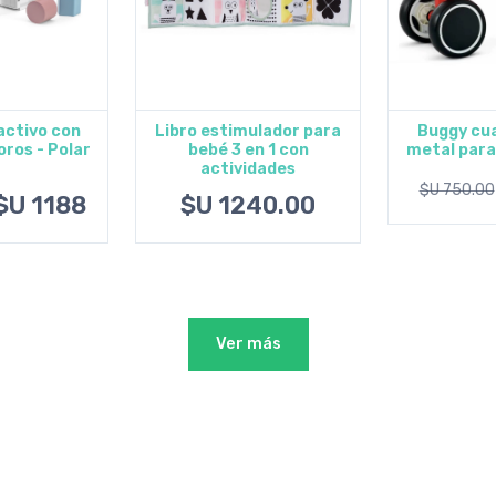
activo con
Libro estimulador para
Buggy cua
ros - Polar
bebé 3 en 1 con
metal para
al carrito
Agregar al carrito
Ver 
B
actividades
$U 750.00
$U 1188
$U 1240.00
Ver más