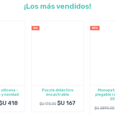
¡Los más vendidos!
5%
31%
 silicona -
Puzzle didáctico
Monopati
 y navidad
encastrable
plegable 
al carrito
Agregar al carrito
Ver 
20
$U 418
$U 167
$U 175.00
$U 2890.00