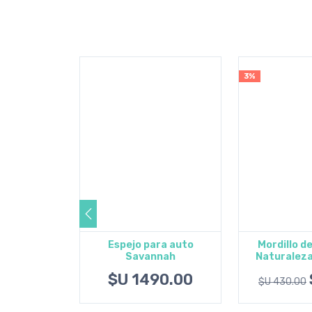
3%
 para bebé
Espejo para auto
Mordillo de
ble con
Savannah
Naturaleza
l carrito
Agregar al carrito
Agregar 
jo
$U 1490.00
$U 430.00
U 798