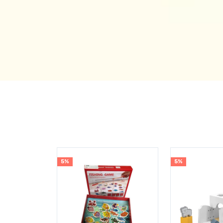
5%
5%