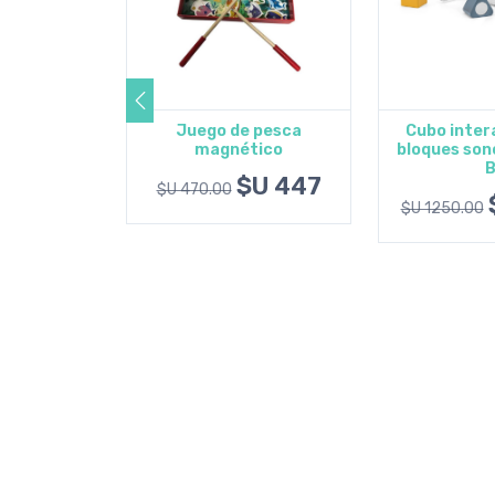
 arnés de
Juego de pesca
Cubo inter
 - Dino
magnético
bloques sono
l carrito
Agregar al carrito
Agregar 
U 956
$U 447
$U 470.00
$U 1250.00