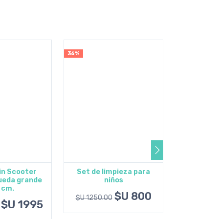
36%
5%
n Scooter
Set de limpieza para
Cubo de
rueda grande
niños
Mon
opciones
Agregar al carrito
Agrega
 cm.
$U 800
$U 1250.00
$U 2050.0
$U 1995