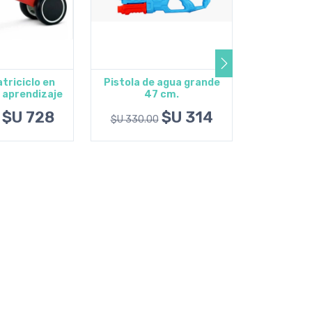
triciclo en
Pistola de agua grande
Mi primer
 aprendizaje
47 cm.
magnétic
opciones
Agregar al carrito
Agrega
y niño
$U 728
$U 314
colores y
$U 330.00
$U 1