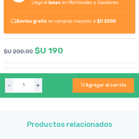
Llega el
lunes
en Montevideo y Canelones
Envíos gratis
en compras mayores a
$U 2500
$U 190
$U 200.00
-
+
Agregar al carrito
Productos relacionados